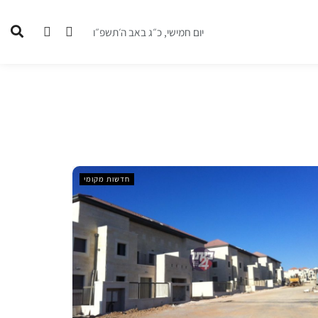
יום חמישי, כ״ג באב ה׳תשפ״ו
חדשות מקומי