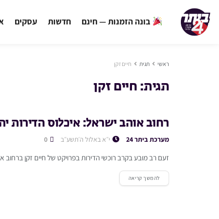
בונה הזמנות — חינם
חדשות
עסקים
אי
ראשי
תגית
חיים זקן
תגית:
חיים זקן
רחוב אוהב ישראל: איכלוס הדירות 
מערכת ביתר 24
י״א באלול ה׳תשע״ב
0
זעם רב מובע בקרב רוכשי הדירות בפרויקט של חיים זקן ברחוב א
להמשך קריאה