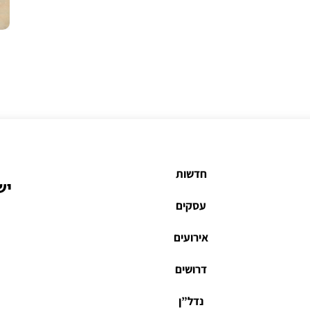
חדשות
יש
עסקים
אירועים
דרושים
נדל”ן