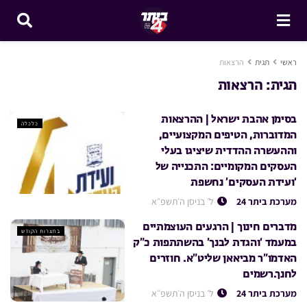
ראשי
תגית
הרצאות
תגית:
הרצאות
בסימן אהבת ישראל | ההרצאות
כלכלה
המדוברות, הטיפים המקצועיים,
וההעשרה ההדדית שיציגו בעלי
העסקים המקומיים: התכנייה של
‘ועידת העסקים’ נחשפת
מערכת ביתר 24
ל׳ בניסן ה׳תשפ״א
מדברים חינוך | הרגעים העוצמתיים
בחצרות הקודש
במעמד ‘והגדת לבנך’ בהשתתפות כ”ק
האדמו”ר מביאאן שליט”א. חוזרים
לחנך.רשמים
מערכת ביתר 24
ל׳ בניסן ה׳תשפ״א