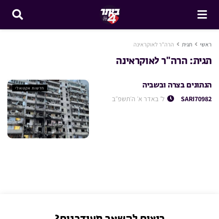
ראשי
תגית
הרה"ר לאוקראינה
תגית:
הרה"ר לאוקראינה
הנתונים בצרה ובשביה
חדשות אקטואלי
SARI70982
ל׳ באדר א׳ ה׳תשפ״ב