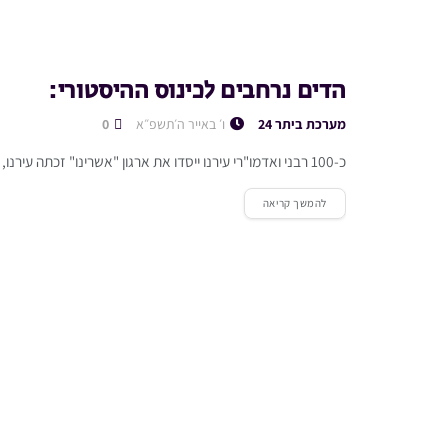
הדים נרחבים לכינוס ההיסטורי:
מערכת ביתר 24
ו׳ באייר ה׳תשפ״א
0
כ-100 רבני ואדמו"רי עירנו ייסדו את ארגון "אשרינו" זכתה עירנו, בשבוע האחרון, לכינוס היסטורי, רב רושם ונאדר בקודש, כאשר קרוב ...
להמשך קריאה