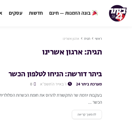
בונה הזמנות — חינם
חדשות
עסקים
אי
ראשי
תגית
ארגון אשרינו
תגית:
ארגון אשרינו
ביתר דורשת: הניחו לטלפון הכשר
מערכת ביתר 24
ו׳ באייר ה׳תשפ״א
0
בעקבות יוזמת שר התקשורת להרוס את חומת הכשרות הסלולרית, 
הכשר ...
להמשך קריאה