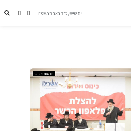
יום שישי, כ״ד באב ה׳תשפ״ו
חדשות מקומי