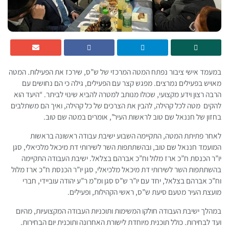
במעמד אישי ציבור נפתח המטה המרכזי של ש”ס, שירכז את הפעילות. המטה
מאויש בפעילים נמרצים. מפגש קצר עם הפעילים, גילה כי הם נחושים עם
הרבה רצון וידע מקצועי, שכולו מנותב למטרה להביא שינוי לביתר. “היעד הוא
להקים מטה לכל קהילה, להבין את הצרכים של כל קהילה, ואיך הם משתלבים
בחזון של חננאל שם טוב לראשות העיר”, אומרים במטה שם טוב.
לאחר פתיתת המטה, התקיימה השבוע ישיבת עבודה ראשונה בראשות
המועמד חננאל שם טוב, ובהשתתפות השר לשירותי דת מיכאל מלכיאלי, סגן
יו”ר הכנסת ח”כ ארז מלול וח”כ אברהם בצלאל. ישיבת העבודה התקיימה
בהשתתפות השר לשירותי דת מיכאל מלכיאלי, סגן יו”ר הכנסת ח”כ ארז מלול
וח”כ אברהם בצלאל, יחד עם יו”ר ש”ס סגן ומ”מ ר”ע יהודה עוביידי, חברי
מועצת העיר מטעם סיעת ש”ס, ראשי הקהילות, ופעילים.
במהלך ישיבת העבודה חולקו המשימות ותוכניות העבודה המקצועיות, מהיום
ועד לבחירות. כולל תוכנית מיוחדת לישורת האחרונה ותוכנית יום הבחירות.