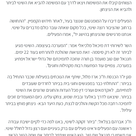
הצוותים קיבלו את המשימות ויצאו לדרך עם המשימה להביא את השינוי לביתר
ולהביא את הניצחון.
הפעילים דיברו על המומנטום שנוצר בעיר, לאחר חידוש הקמפיין. “התחושה
ברחוב שהציבור רוצה שינוי, בכל מקום שאתה עובר כולם מדברים על שינוי.
אנחנו מרגישים שהניצחון בהישג יד”, אמרו הפעילים.
השר לשירותי דת מיכאל מלכיאלי אמר: “המערכה בעיצומה. השינוי מגיע
לביתר זה לא רק סיסמה- זאת מציאות שהולכת להתרחש בעוד 22 ימים.
חננאל שם טוב מועמד בן תורה שזוכה לתמיכתם של גדולי ישראל ויפתיע
במערכה. צפויים עוד הפתעות רבות מקהילות וחוגים”.
סגן יו”ר הכנסת ח”כ ארז מלול, שיתף את הנוכחים בפעילות שכבר התחיל בה
בביתר: “התחלתי כבר במפגשים וחוגי בית בביתר לחרדים שעובדים
למחייתם, לאקדמאים ועורכי דין מכל העדות והחוגים שרוצים את השינוי
בביתר. שיצאנו לדרך באלעד ובבית שמש, צחקו עלינו. כיום המועמדים זוכים
לתמיכה רחבה מכל הקשת והולכים לנצח, כעת היעד הבא- ניצחון מוחץ בביתר
עילית”.
ח”כ אברהם בצלאל: “ביתר זקוקה לשינוי, באנו לפה כדי לקיים ישיבת עבודה
ראשונה עם הפעילים וראינו פעילים עם ברק בעיניים ועם רצון גדול לחולל שינוי.
אני מאמין כי חננאל שם טוב, הוא האיש שיחזיר לביתר את שמה הטוב הראוי